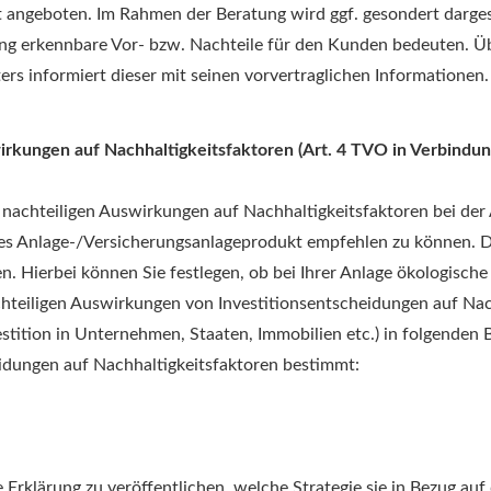
t angeboten. Im Rahmen der Beratung wird ggf. gesondert darges
ung erkennbare Vor- bzw. Nachteile für den Kunden bedeuten. Üb
ters informiert dieser mit seinen vorvertraglichen Informationen
irkungen auf Nachhaltigkeitsfaktoren (Art. 4 TVO in Verbindun
n nachteiligen Auswirkungen auf Nachhaltigkeitsfaktoren bei der
netes Anlage-/Versicherungsanlageprodukt empfehlen zu können. D
n. Hierbei können Sie festlegen, ob bei Ihrer Anlage ökologisch
eiligen Auswirkungen von Investitionsentscheidungen auf Nach
estition in Unternehmen, Staaten, Immobilien etc.) in folgenden 
eidungen auf Nachhaltigkeitsfaktoren bestimmt:
e Erklärung zu veröffentlichen, welche Strategie sie in Bezug au