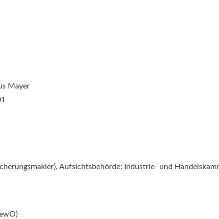
us Mayer
01
sicherungs­makler), Aufsichtsbehörde: Industrie- und Handels
GewO)