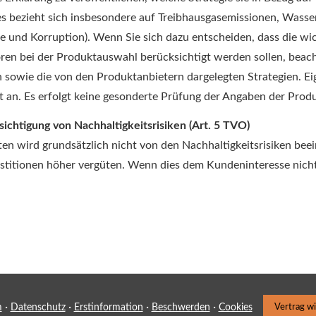
bezieht sich insbesondere auf Treibhausgasemissionen, Wasserve
 und Korruption). Wenn Sie sich dazu entscheiden, dass die wic
oren bei der Produktauswahl berücksichtigt werden sollen, bea
n sowie die von den Produktanbietern dargelegten Strategien. 
an. Es erfolgt keine gesonderte Prüfung der Angaben der Produkta
sichtigung von Nachhaltigkeitsrisiken (Art. 5 TVO)
en wird grundsätzlich nicht von den Nachhaltigkeitsrisiken beei
vestitionen höher vergüten. Wenn dies dem Kundeninteresse nich
·
·
·
·
m
Datenschutz
Erstinformation
Beschwerden
Cookies
Vertrag w